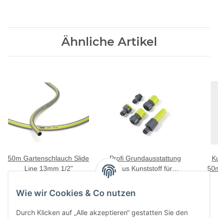
Ähnliche Artikel
50m Gartenschlauch Slide
Profi Grundausstattung
K
Line 13mm 1/2"
aus Kunststoff für
50m
49,95 €
*
Gartenschlauch 3/4"
9,95 €
*
T
hellgrün-grau
Wie wir Cookies & Co nutzen
Durch Klicken auf „Alle akzeptieren“ gestatten Sie den