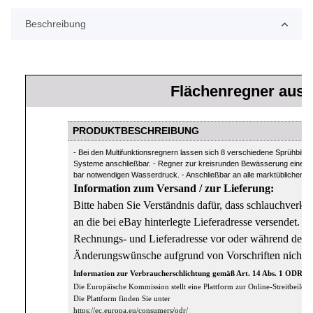
Beschreibung
Flächenregner aus 
PRODUKTBESCHREIBUNG
- Bei den Multifunktionsregnern lassen sich 8 verschiedene Sprühbilder i
Systeme anschließbar. - Regner zur kreisrunden Bewässerung einer F
bar notwendigen Wasserdruck. - Anschließbar an alle marktüblichen K
Information zum Versand / zur Lieferung:
Bitte haben Sie Verständnis dafür, dass schlauchverkau
an die bei eBay hinterlegte Lieferadresse versendet. Bi
Rechnungs- und Lieferadresse vor oder während der 
Änderungswünsche aufgrund von Vorschriften nicht m
Information zur Verbraucherschlichtung gemäß Art. 14 Abs. 1 ODR-
Die Europäische Kommission stellt eine Plattform zur Online-Streitbeilegu
Die Plattform finden Sie unter
https://ec.europa.eu/consumers/odr/