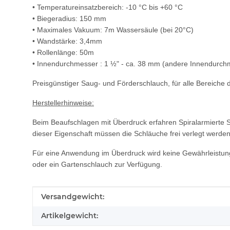
• Temperatureinsatzbereich: -10 °C bis +60 °C
• Biegeradius: 150 mm
• Maximales Vakuum: 7m Wassersäule (bei 20°C)
• Wandstärke: 3,4mm
• Rollenlänge: 50m
• Innendurchmesser : 1 ½" - ca. 38 mm (andere Innendurchme
Preisgünstiger Saug- und Förderschlauch, für alle Bereich
Herstellerhinweise:
Beim Beaufschlagen mit Überdruck erfahren Spiralarmierte
dieser Eigenschaft müssen die Schläuche frei verlegt werde
Für eine Anwendung im Überdruck wird keine Gewährleistu
oder ein Gartenschlauch zur Verfügung.
Produkteigenschaft
Wert
Versandgewicht:
Artikelgewicht: