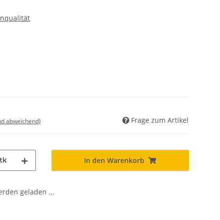
nqualität
Frage zum Artikel
nd abweichend)
tk
In den Warenkorb
den geladen ...