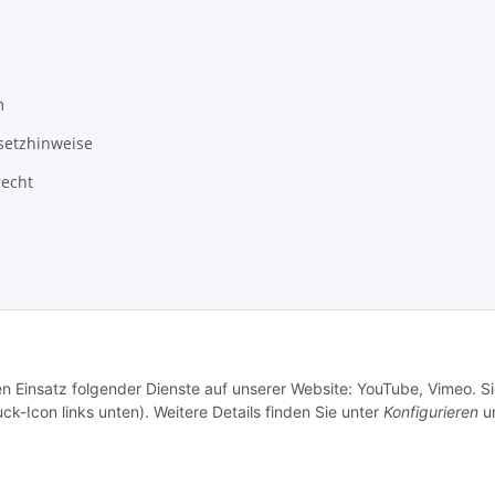
m
setzhinweise
recht
3 Schlauchverkauf.de
Besucherzähler: 947950
en Einsatz folgender Dienste auf unserer Website: YouTube, Vimeo. S
ck-Icon links unten). Weitere Details finden Sie unter
Konfigurieren
un