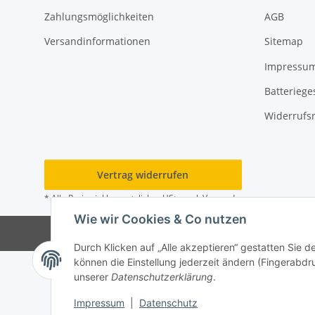
Zahlungsmöglichkeiten
AGB
Versandinformationen
Sitemap
Impressu
Batteriege
Widerrufs
Vertrag widerrufen
* Alle Preise inkl. gesetzlicher USt., zzgl.
Versand
Wie wir Cookies & Co nutzen
© 202
Durch Klicken auf „Alle akzeptieren“ gestatten Sie d
können die Einstellung jederzeit ändern (Fingerabdru
unserer
Datenschutzerklärung
.
Impressum
|
Datenschutz