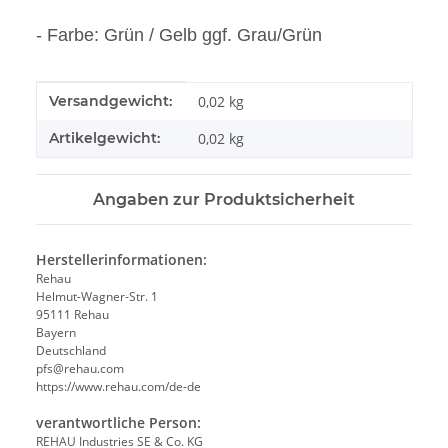
- Farbe: Grün / Gelb ggf. Grau/Grün
Produkteigenschaft
Wert
Versandgewicht:
0,02 kg
Artikelgewicht:
0,02
kg
Angaben zur Produktsicherheit
Herstellerinformationen:
Rehau
Helmut-Wagner-Str. 1
95111 Rehau
Bayern
Deutschland
pfs@rehau.com
https://www.rehau.com/de-de
verantwortliche Person:
REHAU Industries SE & Co. KG