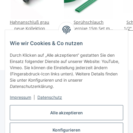
Hahnanschluß grau
Sprühschlauch
Sch
neue Kollektion
Wassernixe 15m Set mit
1/2"
anschlussfertigen
1,95 €
*
12,95 €
*
Armaturen
Wie wir Cookies & Co nutzen
Durch Klicken auf „Alle akzeptieren“ gestatten Sie den
Einsatz folgender Dienste auf unserer Website: YouTube,
Vimeo. Sie können die Einstellung jederzeit ändern
(Fingerabdruck-Icon links unten). Weitere Details finden
Sie unter
Konfigurieren
und in unserer
Datenschutzerklärung
.
Informationen
Impressum
|
Datenschutz
Gesetzliche Informationen
Alle akzeptieren
Konfigurieren
Vertrag widerrufen