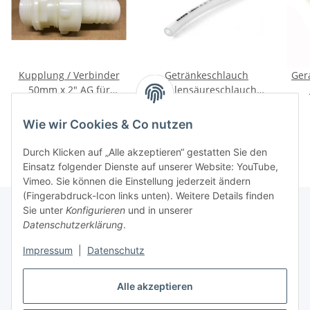
Kupplung / Verbinder
Getränkeschlauch
Ger
50mm x 2" AG für
Kohlensäureschlauch
Teichschlauch oder
Tubalco SK 017-027
2,95 €
*
109,95 €
*
Gartenschlauch
RAU-PE 940 6,8/1,35
Wie wir Cookies & Co nutzen
100m von Rehau
Durch Klicken auf „Alle akzeptieren“ gestatten Sie den
Einsatz folgender Dienste auf unserer Website: YouTube,
Vimeo. Sie können die Einstellung jederzeit ändern
(Fingerabdruck-Icon links unten). Weitere Details finden
Sie unter
Konfigurieren
und in unserer
Datenschutzerklärung
.
Informationen
Impressum
|
Datenschutz
Gesetzliche Informationen
Alle akzeptieren