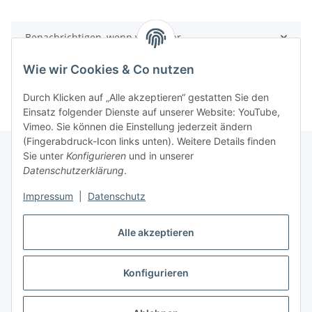
Benachrichtigen, wenn verfügbar
Wie wir Cookies & Co nutzen
Durch Klicken auf „Alle akzeptieren“ gestatten Sie den
Einsatz folgender Dienste auf unserer Website: YouTube,
Vimeo. Sie können die Einstellung jederzeit ändern
(Fingerabdruck-Icon links unten). Weitere Details finden
Sie unter
Konfigurieren
und in unserer
Datenschutzerklärung
.
Informationen
Impressum
|
Datenschutz
Gesetzliche Informationen
Alle akzeptieren
Konfigurieren
Vertrag widerrufen
* Alle Preise inkl. gesetzlicher USt., zzgl.
Versand