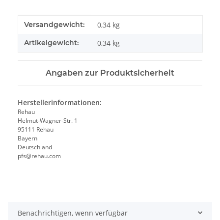
Produkteigenschaft
Wert
Versandgewicht:
0,34 kg
Artikelgewicht:
0,34
kg
Angaben zur Produktsicherheit
Herstellerinformationen:
Rehau
Helmut-Wagner-Str. 1
95111 Rehau
Bayern
Deutschland
pfs@rehau.com
Benachrichtigen, wenn verfügbar