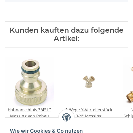
Kunden kauften dazu folgende
Artikel:
Hahnanschluß 3/4" IG
3 Wege Y-Verteilerstück
Messing von Rehau
3/4" Messing
Schl
3,95 €
*
1,75 €
*
Wie wir Cookies & Co nutzen