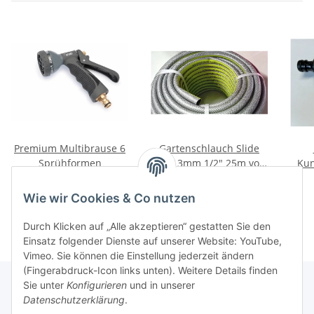
Premium Multibrause 6
Gartenschlauch Slide
Sprühformen
Tec 13mm 1/2" 25m von
Kun
REHAU inkl. Armaturen
s
17,95 €
*
9,97 €
*
Wie wir Cookies & Co nutzen
Durch Klicken auf „Alle akzeptieren“ gestatten Sie den
Einsatz folgender Dienste auf unserer Website: YouTube,
Vimeo. Sie können die Einstellung jederzeit ändern
(Fingerabdruck-Icon links unten). Weitere Details finden
Sie unter
Konfigurieren
und in unserer
Datenschutzerklärung
.
Informationen