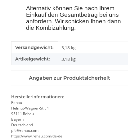
Alternativ können Sie nach Ihrem
Einkauf den Gesamtbetrag bei uns
anfordern. Wir schicken Ihnen dann
die Kombizahlung.
Produkteigenschaft
Wert
Versandgewicht:
3,18 kg
Artikelgewicht:
3,18
kg
Angaben zur Produktsicherheit
Herstellerinformationen:
Rehau
Helmut-Wagner-Str. 1
95111 Rehau
Bayern
Deutschland
pfs@rehau.com
https://www.rehau.com/de-de