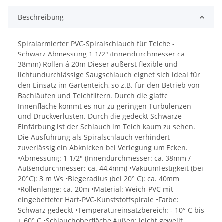
Beschreibung
Spiralarmierter PVC-Spiralschlauch für Teiche -
Schwarz Abmessung 1 1/2" (Innendurchmesser ca.
38mm) Rollen á 20m Dieser äußerst flexible und
lichtundurchlässige Saugschlauch eignet sich ideal für
den Einsatz im Gartenteich, so z.B. für den Betrieb von
Bachläufen und Teichfiltern. Durch die glatte
Innenfläche kommt es nur zu geringen Turbulenzen
und Druckverlusten. Durch die gedeckt Schwarze
Einfärbung ist der Schlauch im Teich kaum zu sehen.
Die Ausführung als Spiralschlauch verhindert
zuverlässig ein Abknicken bei Verlegung um Ecken.
•Abmessung: 1 1/2" (Innendurchmesser: ca. 38mm /
Außendurchmesser: ca. 44,4mm) •Vakuumfestigkeit (bei
20°C): 3 m Ws •Biegeradius (bei 20° C): ca. 40mm
•Rollenlänge: ca. 20m •Material: Weich-PVC mit
eingebetteter Hart-PVC-Kunststoffspirale •Farbe:
Schwarz gedeckt •Temperatureinsatzbereich: - 10° C bis
+ 60° C •Schlauchoberfläche Außen: leicht gewellt