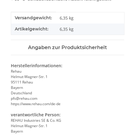
Produkteigenschaft
Wert
Versandgewicht:
6,35 kg
Artikelgewicht:
6,35
kg
Angaben zur Produktsicherheit
Herstellerinformationen:
Rehau
Helmut-Wagner-Str. 1
95111 Rehau
Bayern
Deutschland
pfs@rehau.com
https://www.rehau.com/de-de
verantwortliche Person:
REHAU Industries SE & Co. KG
Helmut-Wagner-Str. 1
Bayern