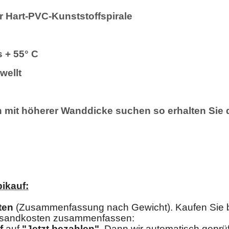
r Hart-PVC-Kunststoffspirale
s + 55° C
wellt
mit höherer Wanddicke suchen so erhalten Sie d
ikauf:
ten
(Zusammenfassung nach Gewicht). Kaufen Sie bei
ersandkosten zusammenfassen:
f
auf
"Jetzt bezahlen"
.
Dann wir automatisch geprüft 