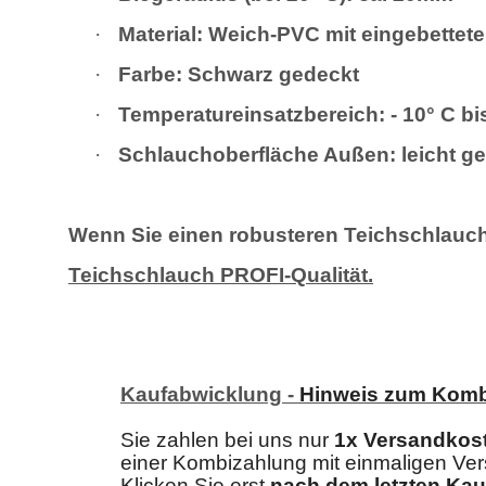
·
Material: Weich-PVC mit eingebettete
·
Farbe: Schwarz gedeckt
·
Temperatureinsatzbereich: - 10° C bi
·
Schlauchoberfläche Außen: leicht ge
Wenn Sie einen robusteren Teichschlauch 
Teichschlauch PROFI-Qualität.
Kaufabwicklung -
Hinweis zum Komb
Sie zahlen bei uns nur
1x Versandkos
einer Kombizahlung mit einmaligen V
Klicken Sie erst
nach dem letzten Kau