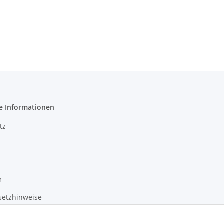
e Informationen
tz
m
setzhinweise
recht