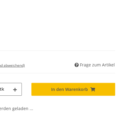
Frage zum Artikel
nd abweichend)
tk
In den Warenkorb
den geladen ...