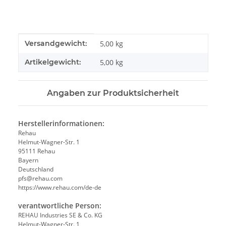
Produkteigenschaft
Wert
Versandgewicht:
5,00 kg
Artikelgewicht:
5,00
kg
Angaben zur Produktsicherheit
Herstellerinformationen:
Rehau
Helmut-Wagner-Str. 1
95111 Rehau
Bayern
Deutschland
pfs@rehau.com
https://www.rehau.com/de-de
verantwortliche Person:
REHAU Industries SE & Co. KG
Helmut-Wagner-Str. 1