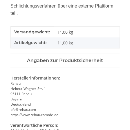
Schlichtungsverfahren über eine externe Plattform
teil.
Produkteigenschaft
Wert
Versandgewicht:
11,00 kg
Artikelgewicht:
11,00
kg
Angaben zur Produktsicherheit
Herstellerinformationen:
Rehau
Helmut-Wagner-Str. 1
95111 Rehau
Bayern
Deutschland
pfs@rehau.com
https://www.rehau.com/de-de
verantwortliche Person: