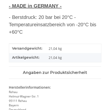
- MADE in GERMANY -
- Berstdruck: 20 bar bei 20°C -
Temperatureinsatzbereich von -20°C bis
+60°C
Produkteigenschaft
Wert
Versandgewicht:
21,04 kg
Artikelgewicht:
21,04
kg
Angaben zur Produktsicherheit
Herstellerinformationen:
Rehau
Helmut-Wagner-Str. 1
95111 Rehau
Bayern
Deutschland