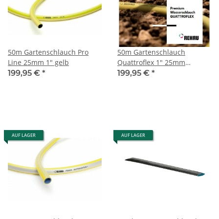
50m Gartenschlauch Pro
50m Gartenschlauch
Line 25mm 1" gelb
Quattroflex 1" 25mm
Turboflex Rehau
199,95 €
*
199,95 €
*
AUF LAGER
AUF LAGER