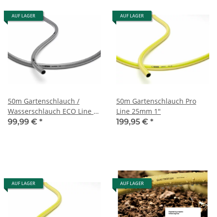
AUF LAGER
AUF LAGER
50m Gartenschlauch /
50m Gartenschlauch Pro
Wasserschlauch ECO Line 1"
Line 25mm 1"
von Rehau
99,99 €
*
199,95 €
*
AUF LAGER
AUF LAGER