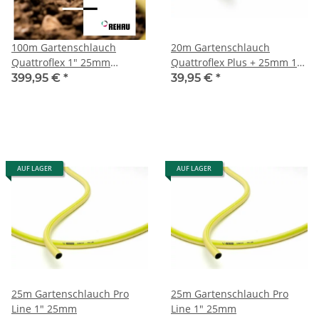
100m Gartenschlauch
20m Gartenschlauch
Quattroflex 1" 25mm
Quattroflex Plus + 25mm 1"
Turboflex Rehau
auf Spule Rehau
399,95 €
*
39,95 €
*
AUF LAGER
AUF LAGER
25m Gartenschlauch Pro
25m Gartenschlauch Pro
Line 1" 25mm
Line 1" 25mm