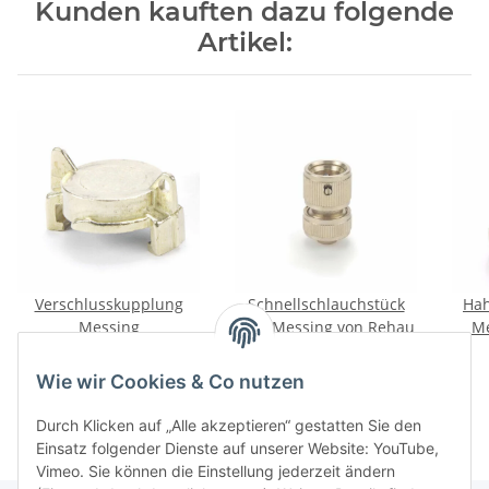
Kunden kauften dazu folgende
Artikel:
stück
Verschlusskupplung
Schnellschlauchstück
Hah
Messing
3/4" Messing von Rehau
Me
1,45 €
*
5,95 €
*
Wie wir Cookies & Co nutzen
Durch Klicken auf „Alle akzeptieren“ gestatten Sie den
Einsatz folgender Dienste auf unserer Website: YouTube,
Vimeo. Sie können die Einstellung jederzeit ändern