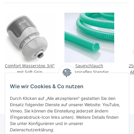
Comfort Wasserstop 3/4"
Saugschlauch
25
mit Soft Grip
Rauspiraflex Standard
A
38mm ( 1 1/2" ) 50m
Ra
4,95 €
*
279,95 €
*
Wie wir Cookies & Co nutzen
Durch Klicken auf „Alle akzeptieren“ gestatten Sie den
Einsatz folgender Dienste auf unserer Website: YouTube,
Vimeo. Sie können die Einstellung jederzeit ändern
(Fingerabdruck-Icon links unten). Weitere Details finden
Sie unter
Konfigurieren
und in unserer
Datenschutzerklärung
.