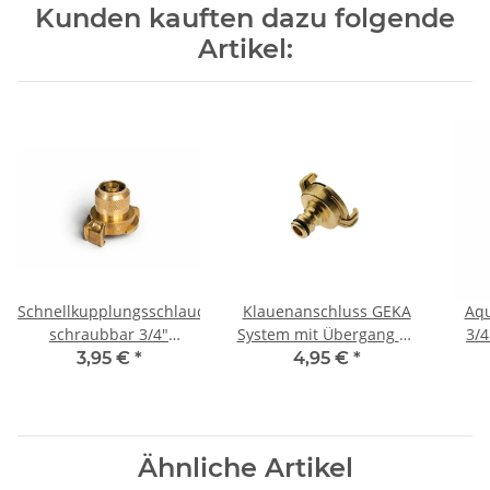
Kunden kauften dazu folgende
Artikel:
Schnellkupplungsschlauchstück
Klauenanschluss GEKA
Aqu
schraubbar 3/4"
System mit Übergang zu
3/4
Messing
Klickanschluss
3,95 €
*
4,95 €
*
Ähnliche Artikel