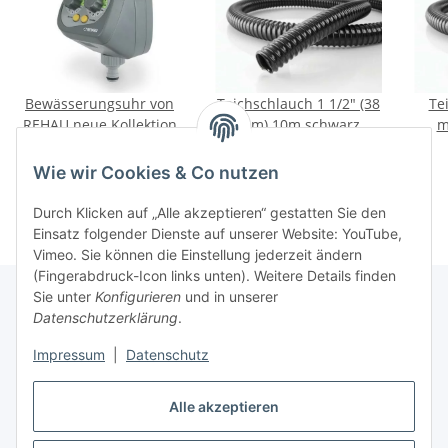
Bewässerungsuhr von
Teichschlauch 1 1/2" (38
Te
REHAU neue Kollektion
mm) 10m schwarz
m
17,95 €
*
19,95 €
*
Wie wir Cookies & Co nutzen
Durch Klicken auf „Alle akzeptieren“ gestatten Sie den
Einsatz folgender Dienste auf unserer Website: YouTube,
Vimeo. Sie können die Einstellung jederzeit ändern
(Fingerabdruck-Icon links unten). Weitere Details finden
Sie unter
Konfigurieren
und in unserer
Datenschutzerklärung
.
Informationen
Impressum
|
Datenschutz
Gesetzliche Informationen
Alle akzeptieren