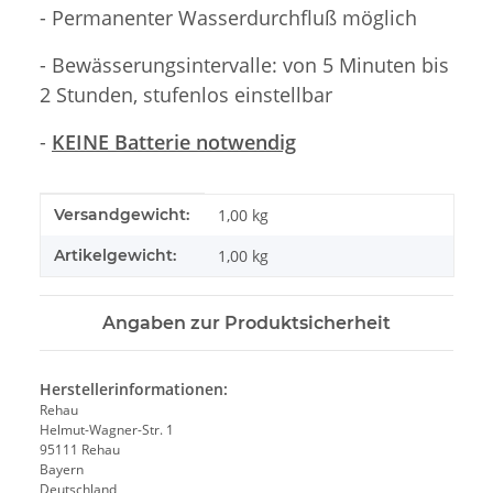
- Permanenter Wasserdurchfluß möglich
- Bewässerungsintervalle: von 5 Minuten bis
2 Stunden, stufenlos einstellbar
-
KEINE Batterie notwendig
Produkteigenschaft
Wert
Versandgewicht:
1,00 kg
Artikelgewicht:
1,00
kg
Angaben zur Produktsicherheit
Herstellerinformationen:
Rehau
Helmut-Wagner-Str. 1
95111 Rehau
Bayern
Deutschland