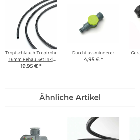
Tropfschlauch Tropfrohr
Durchflussminderer
Gera
16mm Rehau Set inkl.
4,95 €
*
Zubehör 50m
19,95 €
*
Ähnliche Artikel