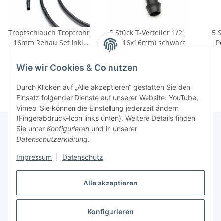
Tropfschlauch Tropfrohr
5 Stück T-Verteiler 1/2"
5 
16mm Rehau Set inkl.
(16x16x16mm) schwarz
P
Zubehör 50m
19,95 €
*
4,75 €
*
Wie wir Cookies & Co nutzen
Durch Klicken auf „Alle akzeptieren“ gestatten Sie den
Einsatz folgender Dienste auf unserer Website: YouTube,
Vimeo. Sie können die Einstellung jederzeit ändern
(Fingerabdruck-Icon links unten). Weitere Details finden
Sie unter
Konfigurieren
und in unserer
Datenschutzerklärung
.
Informationen
Impressum
|
Datenschutz
Gesetzliche Informationen
Alle akzeptieren
Konfigurieren
Vertrag widerrufen