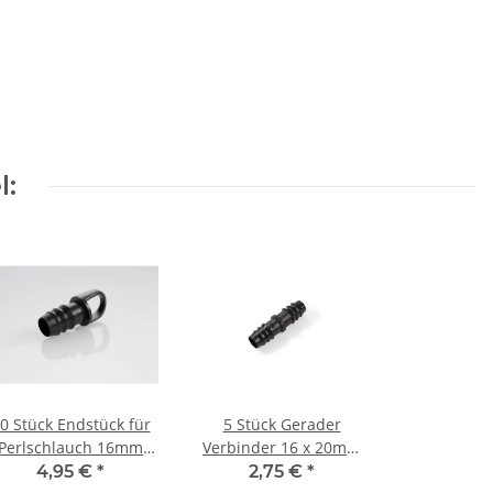
l:
0 Stück Endstück für
5 Stück Gerader
Perlschlauch 16mm
Verbinder 16 x 20mm
schwarz
schwarz
4,95 €
*
2,75 €
*