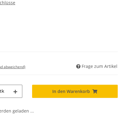
chlüsse
Frage zum Artikel
nd abweichend)
tk
In den Warenkorb
den geladen ...