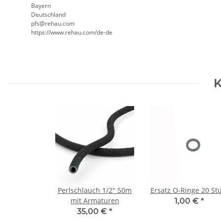
Bayern
Deutschland
pfs@rehau.com
https://www.rehau.com/de-de
K
Perlschlauch 1/2" 50m
Ersatz O-Ringe 20 St
mit Armaturen
1,00 €
*
35,00 €
*