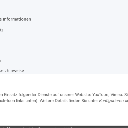
e Informationen
tz
m
setzhinweise
recht
en Einsatz folgender Dienste auf unserer Website: YouTube, Vimeo. S
ck-Icon links unten). Weitere Details finden Sie unter
Konfigurieren
un