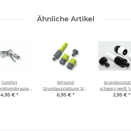
Rehau
Ähnliche Artikel
Comfort
Allround
Grundausstat
unktionsbrause 3
Grundausstattung 3/4"
schwarz-weiß 1
erstrahlformen
grün-grau von Rehau
Kunststof
4,95 €
*
6,95 €
*
2,95 €
*