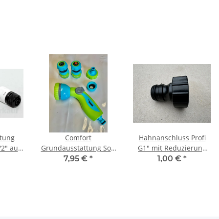
tung
Comfort
Hahnanschluss Profi
/2" aus
Grundausstattung Soft
G1" mit Reduzierung
f
Grip Kunststoff 1/2"
3/4"
7,95 €
*
1,00 €
*
türkis-blau