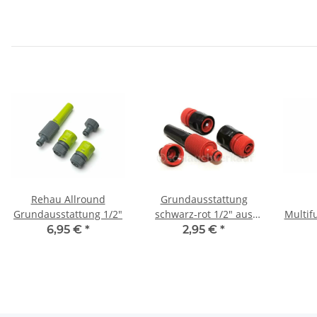
Rehau Allround
Grundausstattung
Grundausstattung 1/2"
schwarz-rot 1/2" aus
Multif
Kunststoff
Wass
6,95 €
*
2,95 €
*