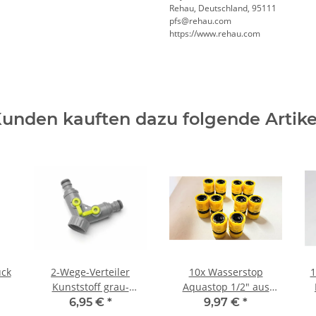
Rehau, Deutschland, 95111
pfs@rehau.com
https://www.rehau.com
unden kauften dazu folgende Artike
ück
2-Wege-Verteiler
10x Wasserstop
1
Kunststoff grau-
Aquastop 1/2" aus
hellgrün
Kunststoff gelb von
6,95 €
*
9,97 €
*