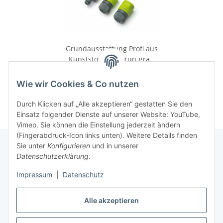
Grundausstattung Profi aus
Kunststoff 3/4" grün-grau
Rehau
5,95 €
*
Wie wir Cookies & Co nutzen
Durch Klicken auf „Alle akzeptieren“ gestatten Sie den
Einsatz folgender Dienste auf unserer Website: YouTube,
Vimeo. Sie können die Einstellung jederzeit ändern
(Fingerabdruck-Icon links unten). Weitere Details finden
Sie unter
Konfigurieren
und in unserer
Datenschutzerklärung
.
Informationen
Impressum
|
Datenschutz
Gesetzliche Informationen
Alle akzeptieren