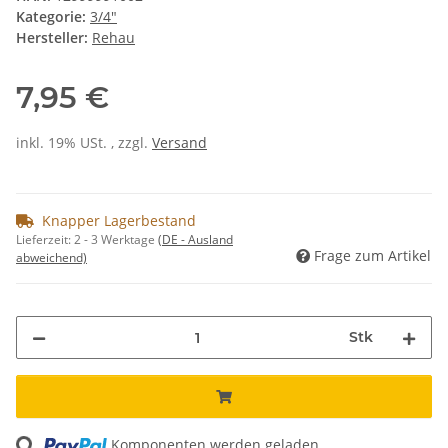
Kategorie:
3/4"
Hersteller:
Rehau
7,95 €
inkl. 19% USt. , zzgl.
Versand
Knapper Lagerbestand
Lieferzeit:
2 - 3 Werktage
(DE - Ausland
Frage zum Artikel
abweichend)
Stk
ing...
Komponenten werden geladen ...