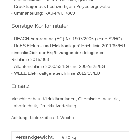
- Druckträger aus hochwertigem Polyestergewebe,
- Ummantelung: RAU-PVC 7869
Sonstige Konformitäten
- REACH-Verordnung (EG) Nr. 1907/2006 (keine SVHC)
- RoHS Elektro- und Elektronikgeräterichtlinie 2011/65/EU
einschließlich der Ergänzungen der delegierten
Richtlinie 2015/863
- Altautorichtlinie 2000/53/EG und 2002/525/EG
- WEEE Elektroaltgeräterichtlinie 2012/19/EU
Einsatz
:
Maschinenbau, Kleinkläranlagen, Chemische Industrie,
Labortechnik, Druckluftverteilung
Achtung: Lieferzeit ca. 1 Woche
Produkteigenschaft
Wert
Versandgewicht:
5,40 kg