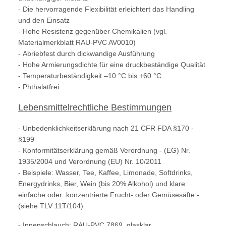
- Die hervorragende Flexibilität erleichtert das Handling
und den Einsatz
- Hohe Resistenz gegenüber Chemikalien (vgl.
Materialmerkblatt RAU-PVC AV0010)
- Abriebfest durch dickwandige Ausführung
- Hohe Armierungsdichte für eine druckbeständige Qualität
- Temperaturbeständigkeit –10 °C bis +60 °C
- Phthalatfrei
Lebensmittelrechtliche Bestimmungen
- Unbedenklichkeitserklärung nach 21 CFR FDA §170 -
§199
- Konformitätserklärung gemäß Verordnung - (EG) Nr.
1935/2004 und Verordnung (EU) Nr. 10/2011
- Beispiele: Wasser, Tee, Kaffee, Limonade, Softdrinks,
Energydrinks, Bier, Wein (bis 20% Alkohol) und klare
einfache oder konzentrierte Frucht- oder Gemüsesäfte -
(siehe TLV 11T/104)
- Innenschlauch: RAU-PVC 7869, glasklar,