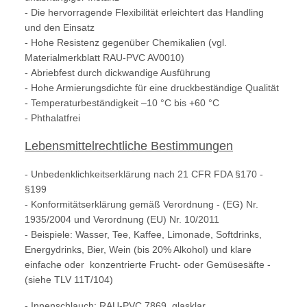
- Die hervorragende Flexibilität erleichtert das Handling
und den Einsatz
- Hohe Resistenz gegenüber Chemikalien (vgl.
Materialmerkblatt RAU-PVC AV0010)
- Abriebfest durch dickwandige Ausführung
- Hohe Armierungsdichte für eine druckbeständige Qualität
- Temperaturbeständigkeit –10 °C bis +60 °C
- Phthalatfrei
Lebensmittelrechtliche Bestimmungen
- Unbedenklichkeitserklärung nach 21 CFR FDA §170 -
§199
- Konformitätserklärung gemäß Verordnung - (EG) Nr.
1935/2004 und Verordnung (EU) Nr. 10/2011
- Beispiele: Wasser, Tee, Kaffee, Limonade, Softdrinks,
Energydrinks, Bier, Wein (bis 20% Alkohol) und klare
einfache oder konzentrierte Frucht- oder Gemüsesäfte -
(siehe TLV 11T/104)
- Innenschlauch: RAU-PVC 7869, glasklar,