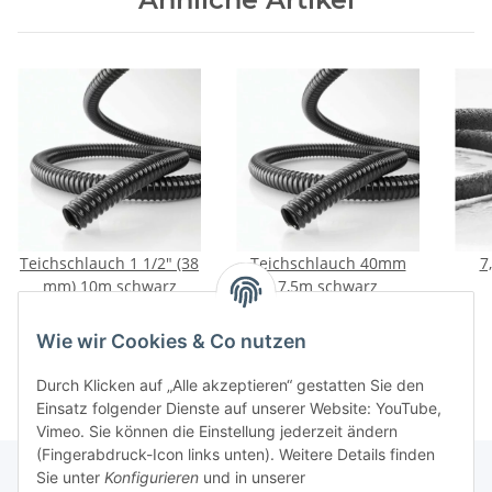
Teichschlauch 1 1/2" (38
Teichschlauch 40mm
7
mm) 10m schwarz
7,5m schwarz
19,95 €
*
9,95 €
*
Wie wir Cookies & Co nutzen
Durch Klicken auf „Alle akzeptieren“ gestatten Sie den
Einsatz folgender Dienste auf unserer Website: YouTube,
Vimeo. Sie können die Einstellung jederzeit ändern
(Fingerabdruck-Icon links unten). Weitere Details finden
Sie unter
Konfigurieren
und in unserer