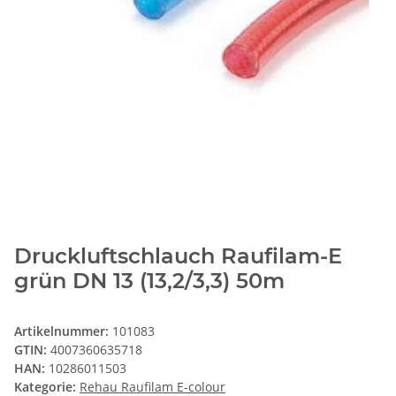
Druckluftschlauch Raufilam-E
grün DN 13 (13,2/3,3) 50m
Artikelnummer:
101083
GTIN:
4007360635718
HAN:
10286011503
Kategorie:
Rehau Raufilam E-colour