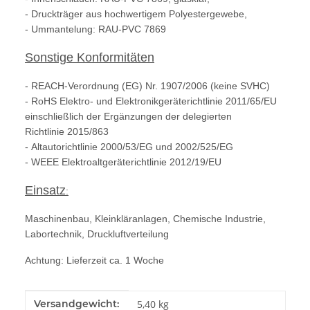
- Druckträger aus hochwertigem Polyestergewebe,
- Ummantelung: RAU-PVC 7869
Sonstige Konformitäten
- REACH-Verordnung (EG) Nr. 1907/2006 (keine SVHC)
- RoHS Elektro- und Elektronikgeräterichtlinie 2011/65/EU
einschließlich der Ergänzungen der delegierten
Richtlinie 2015/863
- Altautorichtlinie 2000/53/EG und 2002/525/EG
- WEEE Elektroaltgeräterichtlinie 2012/19/EU
Einsatz
:
Maschinenbau, Kleinkläranlagen, Chemische Industrie,
Labortechnik, Druckluftverteilung
Achtung: Lieferzeit ca. 1 Woche
Produkteigenschaft
Wert
Versandgewicht:
5,40 kg