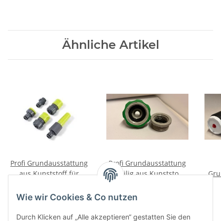
Ähnliche Artikel
Profi Grundausstattung
Profi Grundausstattung
aus Kunststoff für
8-teilig aus Kunststoff
Gru
Gartenschlauch 3/4"
für Gartenschlauch 3/4"
9,95 €
*
4,95 €
*
hellgrün-grau
grün-grau
Ga
Wie wir Cookies & Co nutzen
Durch Klicken auf „Alle akzeptieren“ gestatten Sie den