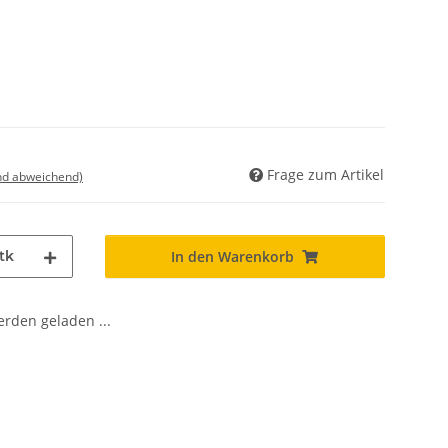
Frage zum Artikel
nd abweichend)
tk
In den Warenkorb
den geladen ...