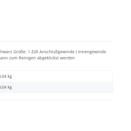
schwarz Größe: 1 Zoll Anschlußgewinde ( Innengewinde
d kann zum Reinigen abgeklickst werden
0,04 kg
0,04
kg