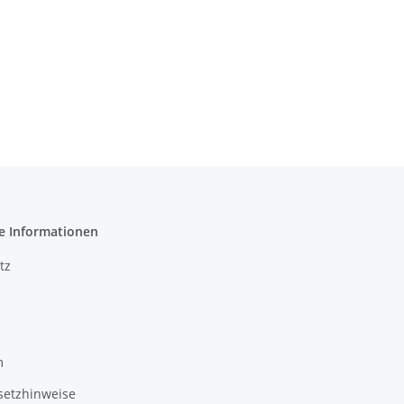
e Informationen
tz
m
setzhinweise