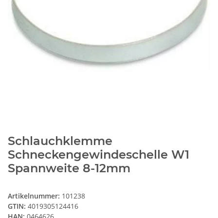
Schlauchklemme
Schneckengewindeschelle W1
Spannweite 8-12mm
Artikelnummer:
101238
GTIN:
4019305124416
HAN:
0464626