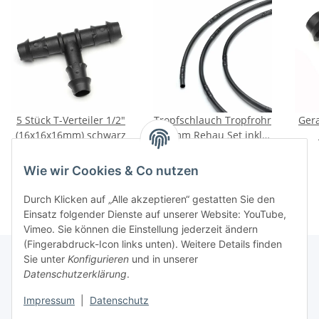
5 Stück T-Verteiler 1/2"
Tropfschlauch Tropfrohr
Gera
(16x16x16mm) schwarz
16mm Rehau Set inkl.
Zubehör 50m
4,75 €
*
19,95 €
*
Wie wir Cookies & Co nutzen
Durch Klicken auf „Alle akzeptieren“ gestatten Sie den
Einsatz folgender Dienste auf unserer Website: YouTube,
Vimeo. Sie können die Einstellung jederzeit ändern
(Fingerabdruck-Icon links unten). Weitere Details finden
Sie unter
Konfigurieren
und in unserer
Datenschutzerklärung
.
Informationen
Impressum
|
Datenschutz