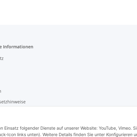
e Informationen
tz
m
setzhinweise
recht
en Einsatz folgender Dienste auf unserer Website: YouTube, Vimeo. S
ck-Icon links unten). Weitere Details finden Sie unter
Konfigurieren
un