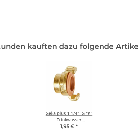
unden kauften dazu folgende Artike
Geka plus 1 1/4" IG "K"
Trinkwasser
Schnellkupplung
1,95 €
*
Messing