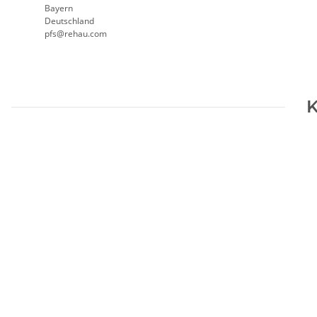
Bayern
Deutschland
pfs@rehau.com
K