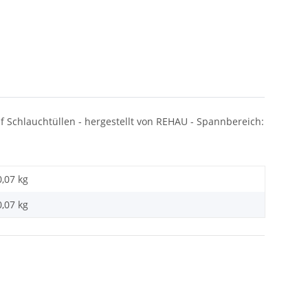
f Schlauchtüllen - hergestellt von REHAU - Spannbereich:
0,07 kg
0,07
kg