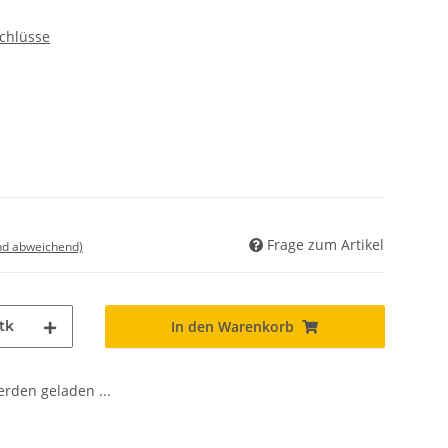
chlüsse
Frage zum Artikel
nd abweichend)
tk
In den Warenkorb
den geladen ...