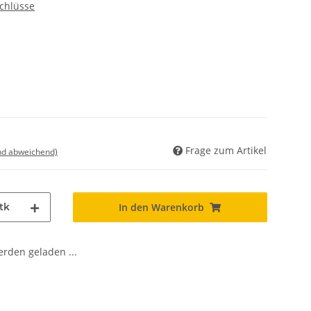
chlüsse
Frage zum Artikel
nd abweichend)
tk
In den Warenkorb
den geladen ...