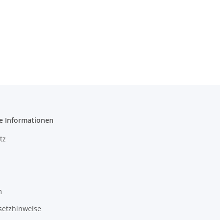
e Informationen
tz
m
setzhinweise