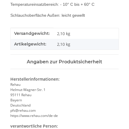
Temperatureinsatzbereich: - 10° C bis + 60° C
Schlauchoberfläche Außen: leicht gewellt
Produkteigenschaft
Wert
Versandgewicht:
2,10 kg
Artikelgewicht:
2,10
kg
Angaben zur Produktsicherheit
Herstellerinformationen:
Rehau
Helmut-Wagner-Str. 1
95111 Rehau
Bayern
Deutschland
pfs@rehau.com
https://www.rehau.com/de-de
verantwortliche Person: