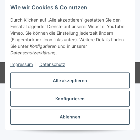
Informationen
Wie wir Cookies & Co nutzen
Gesetzliche Informationen
Durch Klicken auf „Alle akzeptieren“ gestatten Sie den
Einsatz folgender Dienste auf unserer Website: YouTube,
Vimeo. Sie können die Einstellung jederzeit ändern
(Fingerabdruck-Icon links unten). Weitere Details finden
Vertrag widerrufen
Sie unter
Konfigurieren
und in unserer
Datenschutzerklärung
.
* Alle Preise inkl. gesetzlicher USt., zzgl.
Versand
Impressum
|
Datenschutz
© 2023 Schlauchverkauf.de
Besucherzähler: 950893
Powered by
JTL-Shop
Alle akzeptieren
Konfigurieren
Ablehnen