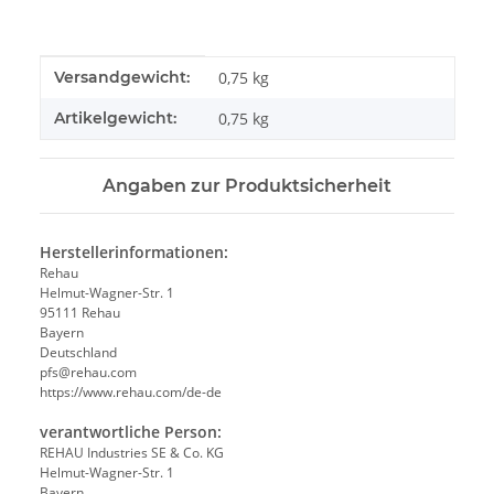
Produkteigenschaft
Wert
Versandgewicht:
0,75 kg
Artikelgewicht:
0,75
kg
Angaben zur Produktsicherheit
Herstellerinformationen:
Rehau
Helmut-Wagner-Str. 1
95111 Rehau
Bayern
Deutschland
pfs@rehau.com
https://www.rehau.com/de-de
verantwortliche Person:
REHAU Industries SE & Co. KG
Helmut-Wagner-Str. 1
Bayern