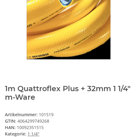
1m Quattroflex Plus + 32mm 1 1/4"
m-Ware
Artikelnummer:
101519
GTIN:
4064299749268
HAN:
10092351515
Kategorie:
1 1/4"