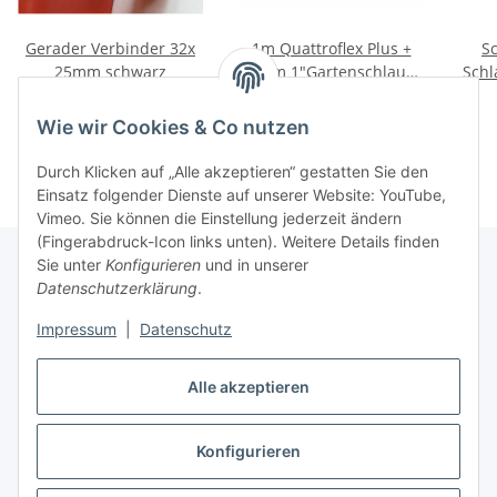
Gerader Verbinder 32x
1m Quattroflex Plus +
S
25mm schwarz
25mm 1"Gartenschlauch
Schl
von Rehau m-Ware
1,00 €
*
3,95 €
*
Wie wir Cookies & Co nutzen
Durch Klicken auf „Alle akzeptieren“ gestatten Sie den
Einsatz folgender Dienste auf unserer Website: YouTube,
Vimeo. Sie können die Einstellung jederzeit ändern
(Fingerabdruck-Icon links unten). Weitere Details finden
Sie unter
Konfigurieren
und in unserer
Datenschutzerklärung
.
Informationen
Impressum
|
Datenschutz
Gesetzliche Informationen
Alle akzeptieren
Konfigurieren
Vertrag widerrufen
* Alle Preise inkl. gesetzlicher USt., zzgl.
Versand