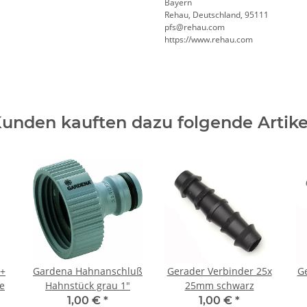
Bayern
Rehau, Deutschland, 95111
pfs@rehau.com
https://www.rehau.com
unden kauften dazu folgende Artike
 +
Gardena Hahnanschluß
Gerader Verbinder 25x
Ge
e
Hahnstück grau 1"
25mm schwarz
1,00 €
*
1,00 €
*