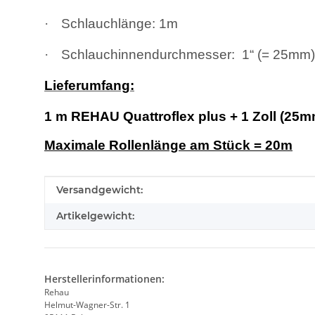
·
Schlauchlänge: 1m
·
Schlauchinnendurchmesser: 1“ (= 25mm)
Lieferumfang:
1 m REHAU Quattroflex plus + 1 Zoll (25
Maximale Rollenlänge am Stück = 2
0m
Produkteigenschaft
Wert
Versandgewicht:
Artikelgewicht:
Herstellerinformationen:
Rehau
Helmut-Wagner-Str. 1