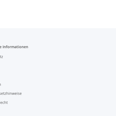
e Informationen
tz
m
setzhinweise
recht