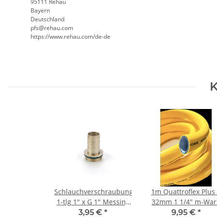
95111 Rehau
Bayern
Deutschland
pfs@rehau.com
https://www.rehau.com/de-de
K
Schlauchverschraubung
1m Quattroflex Plus
1-tlg 1" x G 1" Messing
32mm 1 1/4" m-War
mit O-Ring
3,95 €
*
9,95 €
*