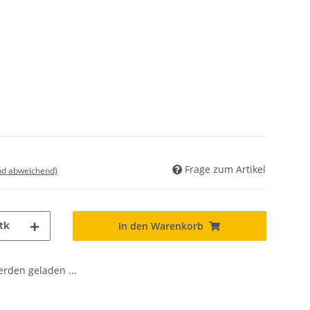
Frage zum Artikel
nd abweichend)
tk
In den Warenkorb
den geladen ...