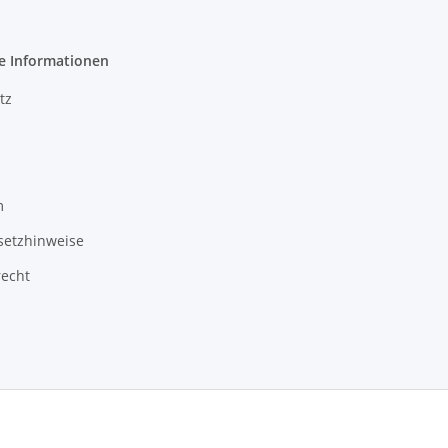
e Informationen
tz
m
setzhinweise
recht
3 Schlauchverkauf.de
Besucherzähler: 947861