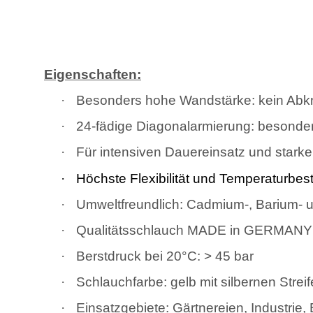
Eigenschaften:
·
Besonders hohe Wandstärke: kein Abknic
·
24-fädige Diagonalarmierung: besonders
·
Für intensiven Dauereinsatz und star
·
Höchste Flexibilität und Temperaturbes
·
Umweltfreundlich: Cadmium-, Barium- un
·
Qualitätsschlauch MADE in GERMANY
·
Berstdruck bei 20°C: > 45 bar
·
Schlauchfarbe: gelb mit silbernen Strei
·
Einsatzgebiete: Gärtnereien, Industrie