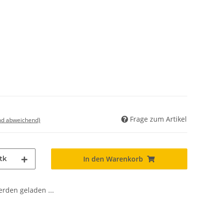
Frage zum Artikel
nd abweichend)
tk
In den Warenkorb
den geladen ...