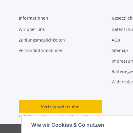
Informationen
Gesetzlich
Wir über uns
Datenschu
Zahlungsmöglichkeiten
AGB
Versandinformationen
Sitemap
Impressu
Batteriege
Widerrufs
Vertrag widerrufen
* Alle Preise inkl. gesetzlicher USt., zzgl.
Versand
Wie wir Cookies & Co nutzen
© 202