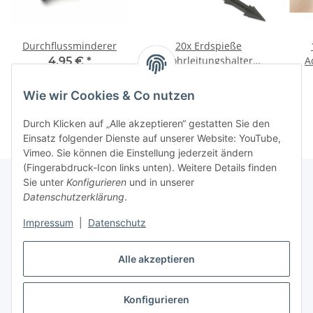
Durchflussminderer
20x Erdspieße
Rohrleitungshalter
A
4,95 €
*
ca.16cm schwarz
Ku
2,95 €
*
Wie wir Cookies & Co nutzen
Durch Klicken auf „Alle akzeptieren“ gestatten Sie den
Einsatz folgender Dienste auf unserer Website: YouTube,
Vimeo. Sie können die Einstellung jederzeit ändern
(Fingerabdruck-Icon links unten). Weitere Details finden
Sie unter
Konfigurieren
und in unserer
Datenschutzerklärung
.
Informationen
Impressum
|
Datenschutz
Gesetzliche Informationen
Alle akzeptieren
Konfigurieren
Vertrag widerrufen