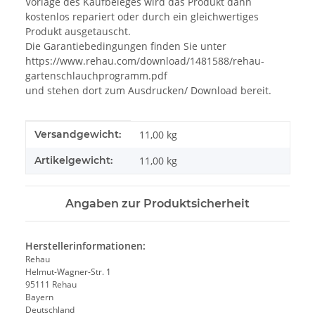
Vorlage des Kaufbeleges wird das Produkt dann
kostenlos repariert oder durch ein gleichwertiges
Produkt ausgetauscht.
Die Garantiebedingungen finden Sie unter
https://www.rehau.com/download/1481588/rehau-
gartenschlauchprogramm.pdf
und stehen dort zum Ausdrucken/ Download bereit.
Produkteigenschaft
Wert
Versandgewicht:
11,00 kg
Artikelgewicht:
11,00
kg
Angaben zur Produktsicherheit
Herstellerinformationen:
Rehau
Helmut-Wagner-Str. 1
95111 Rehau
Bayern
Deutschland