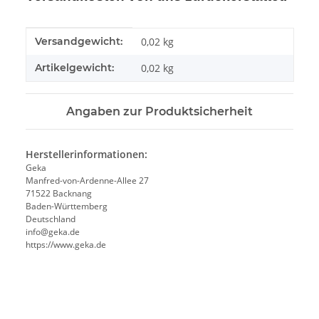
Produkteigenschaft
Wert
Versandgewicht:
0,02 kg
Artikelgewicht:
0,02
kg
Angaben zur Produktsicherheit
Herstellerinformationen:
Geka
Manfred-von-Ardenne-Allee 27
71522 Backnang
Baden-Württemberg
Deutschland
info@geka.de
https://www.geka.de