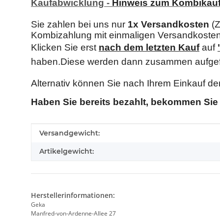
Kaufabwicklung -
Hinweis zum Kombikauf
Sie zahlen bei uns nur
1x Versandkosten
(Z
Kombizahlung mit einmaligen Versandkost
Klicken Sie erst
nach dem letzten Kau
f
auf
haben.Diese werden dann zusammen aufgef
Alternativ können Sie nach Ihrem Einkauf d
Haben Sie bereits bezahlt, bekommen Sie 
Produkteigenschaft
Wert
Versandgewicht:
Artikelgewicht:
Herstellerinformationen:
Geka
Manfred-von-Ardenne-Allee 27