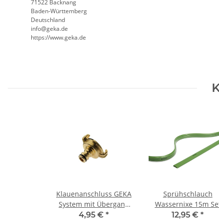
71522 Backnang
Baden-Württemberg
Deutschland
info@geka.de
https://www.geka.de
K
Klauenanschluss GEKA
Sprühschlauch
System mit Übergang
Wassernixe 15m Se
zu Klickanschluss
mit anschlussfertig
4,95 €
*
12,95 €
*