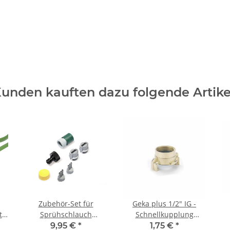
unden kauften dazu folgende Artike
Zubehör-Set für
Geka plus 1/2" IG -
t
Sprühschlauch
Schnellkupplung
en
Wassernixe
Innengewinde Messing
9,95 €
*
1,75 €
*