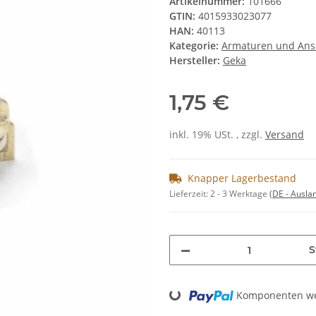
Artikelnummer:
101666
GTIN:
4015933023077
HAN:
40113
Kategorie:
Armaturen und Ans
Hersteller:
Geka
1,75 €
inkl. 19% USt. , zzgl.
Versand
Knapper Lagerbestand
Lieferzeit:
2 - 3 Werktage
(DE - Ausla
S
Loading...
Komponenten wer