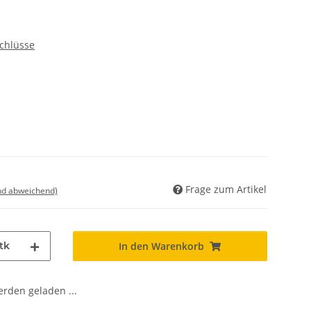
chlüsse
Frage zum Artikel
nd abweichend)
tk
In den Warenkorb
den geladen ...