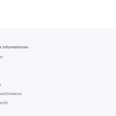
e Informationen
tz
m
setzhinweise
recht