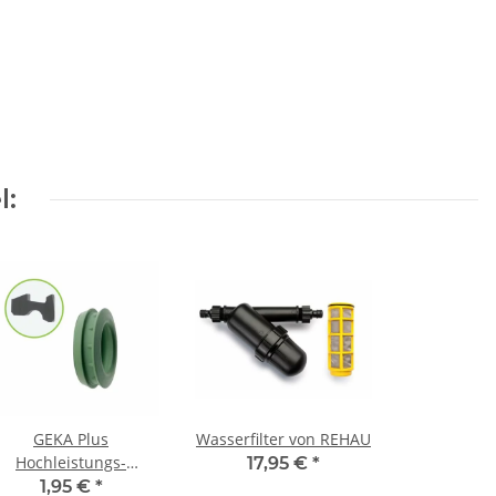
l:
GEKA Plus
Wasserfilter von REHAU
Hochleistungs-
17,95 €
*
Formdichtung FKM
1,95 €
*