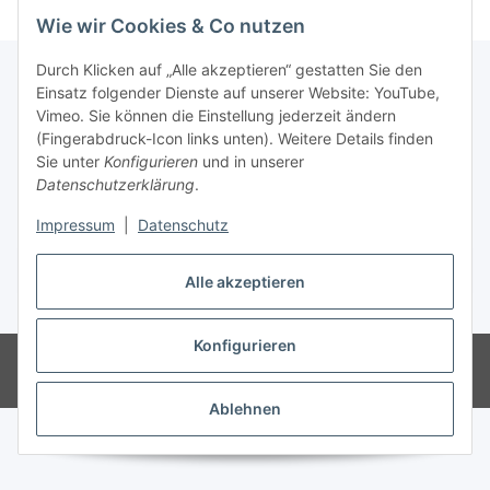
Wie wir Cookies & Co nutzen
Durch Klicken auf „Alle akzeptieren“ gestatten Sie den
Einsatz folgender Dienste auf unserer Website: YouTube,
Vimeo. Sie können die Einstellung jederzeit ändern
Informationen
(Fingerabdruck-Icon links unten). Weitere Details finden
Sie unter
Konfigurieren
und in unserer
Gesetzliche Informationen
Datenschutzerklärung
.
Impressum
|
Datenschutz
Vertrag widerrufen
Alle akzeptieren
* Alle Preise inkl. gesetzlicher USt., zzgl.
Versand
Konfigurieren
© 2023 Schlauchverkauf.de
Besucherzähler: 949068
Powered by
JTL-Shop
Ablehnen