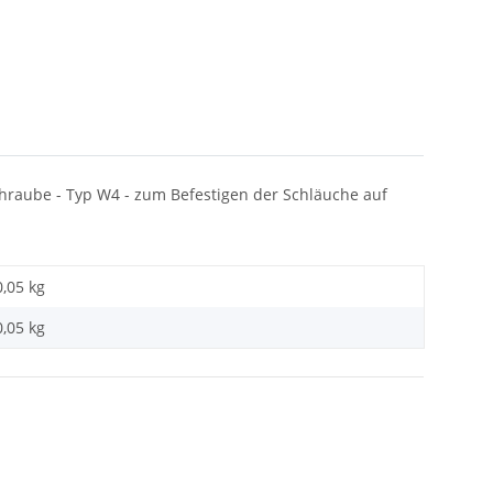
raube - Typ W4 - zum Befestigen der Schläuche auf
0,05 kg
0,05
kg