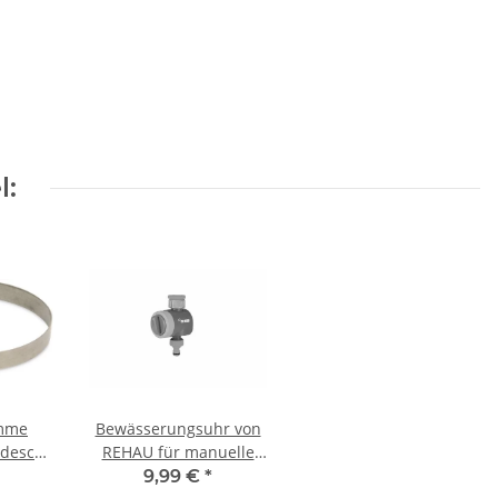
l:
emme
Bewässerungsuhr von
deschelle
REHAU für manuelle
 90-
Bewässerung
9,99 €
*