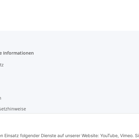
110mm
e Informationen
tz
m
setzhinweise
recht
en Einsatz folgender Dienste auf unserer Website: YouTube, Vimeo. S