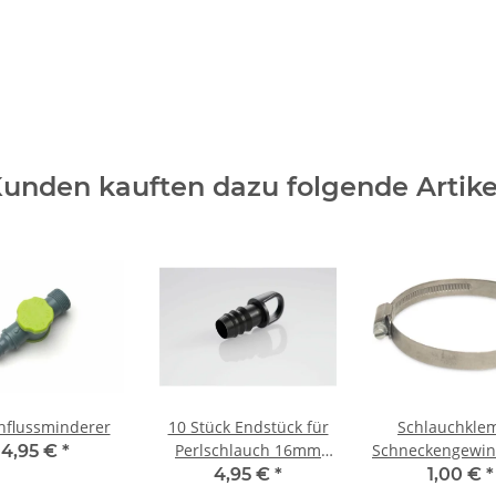
unden kauften dazu folgende Artike
hflussminderer
10 Stück Endstück für
Schlauchkl
Perlschlauch 16mm
Schneckengewin
4,95 €
*
schwarz
Edelstahl W4
4,95 €
*
1,00 €
*