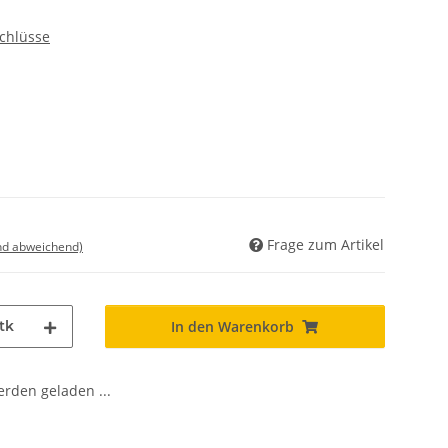
chlüsse
Frage zum Artikel
nd abweichend)
tk
In den Warenkorb
den geladen ...