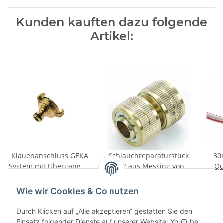
Kunden kauften dazu folgende
Artikel:
Klauenanschluss GEKA
Schlauchreparaturstück
30
System mit Übergang zu
3/4" aus Messing von
Qu
Klickanschluss
Rehau
4,95 €
*
3,95 €
*
Wie wir Cookies & Co nutzen
Durch Klicken auf „Alle akzeptieren“ gestatten Sie den
Einsatz folgender Dienste auf unserer Website: YouTube,