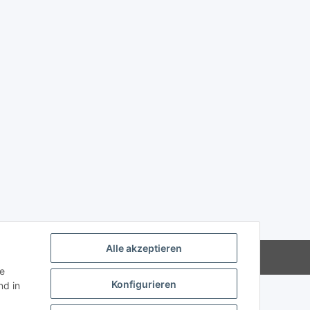
Alle akzeptieren
Powered by
JTL-Shop
ie
Konfigurieren
d in