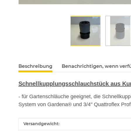
Beschreibung
Benachrichtigen, wenn verf
Schnellkupplungsschlauchstück aus Kun
- für Gartenschläuche geeignet, die Schnellkup
System von Gardena® und 3/4" Quattroflex Pro
Produkteigenschaft
Wert
Versandgewicht: