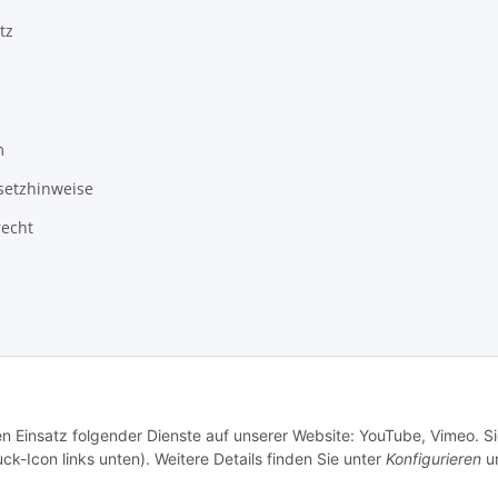
tz
m
setzhinweise
recht
3 Schlauchverkauf.de
Besucherzähler: 949379
en Einsatz folgender Dienste auf unserer Website: YouTube, Vimeo. S
ck-Icon links unten). Weitere Details finden Sie unter
Konfigurieren
un