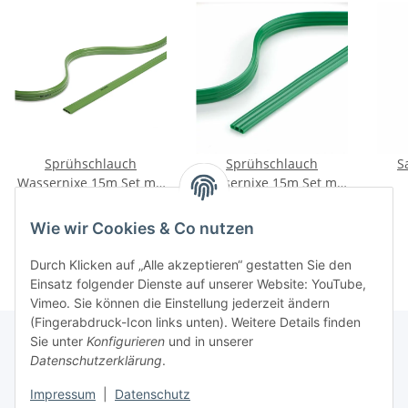
Sprühschlauch
Sprühschlauch
S
Wassernixe 15m Set mit
Wassernixe 15m Set mit
anschlussfertigen
anschlussfertigen
12,95 €
*
12,95 €
*
Armaturen
Armaturen
Wie wir Cookies & Co nutzen
Durch Klicken auf „Alle akzeptieren“ gestatten Sie den
Einsatz folgender Dienste auf unserer Website: YouTube,
Vimeo. Sie können die Einstellung jederzeit ändern
(Fingerabdruck-Icon links unten). Weitere Details finden
Sie unter
Konfigurieren
und in unserer
Datenschutzerklärung
.
Informationen
Impressum
|
Datenschutz