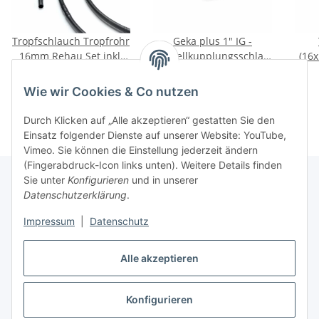
Tropfschlauch Tropfrohr
Geka plus 1" IG -
16mm Rehau Set inkl.
Schnellkupplungsschlauchstück
(16
Zubehör 50m
Innengewinde Messing
19,95 €
*
1,75 €
*
Wie wir Cookies & Co nutzen
Durch Klicken auf „Alle akzeptieren“ gestatten Sie den
Einsatz folgender Dienste auf unserer Website: YouTube,
Vimeo. Sie können die Einstellung jederzeit ändern
(Fingerabdruck-Icon links unten). Weitere Details finden
Sie unter
Konfigurieren
und in unserer
Datenschutzerklärung
.
Informationen
Impressum
|
Datenschutz
Gesetzliche Informationen
Alle akzeptieren
Konfigurieren
Vertrag widerrufen