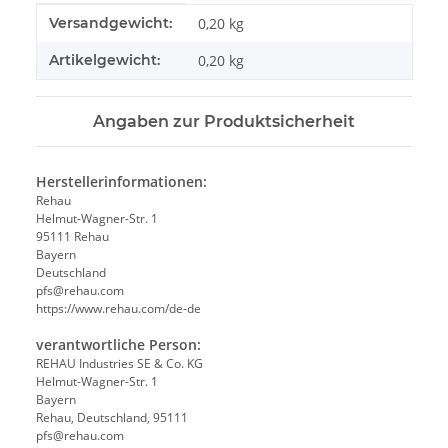
Produkteigenschaft
Wert
Versandgewicht:
0,20 kg
Artikelgewicht:
0,20
kg
Angaben zur Produktsicherheit
Herstellerinformationen:
Rehau
Helmut-Wagner-Str. 1
95111 Rehau
Bayern
Deutschland
pfs@rehau.com
https://www.rehau.com/de-de
verantwortliche Person:
REHAU Industries SE & Co. KG
Helmut-Wagner-Str. 1
Bayern
Rehau, Deutschland, 95111
pfs@rehau.com