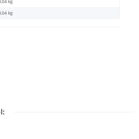
0,04 kg
0,04
kg
l: