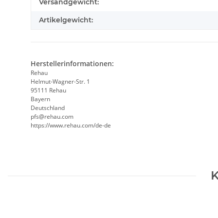
Produkteigenschaft
Wert
Versandgewicht:
Artikelgewicht:
Herstellerinformationen:
Rehau
Helmut-Wagner-Str. 1
95111 Rehau
Bayern
Deutschland
pfs@rehau.com
https://www.rehau.com/de-de
K