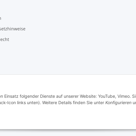
m
setzhinweise
recht
3 Schlauchverkauf.de
Besucherzähler: 949399
en Einsatz folgender Dienste auf unserer Website: YouTube, Vimeo. S
ck-Icon links unten). Weitere Details finden Sie unter
Konfigurieren
un