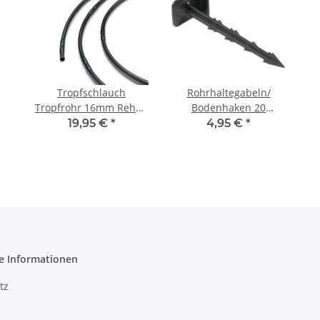
Tropfschlauch
Rohrhaltegabeln/
Tropfrohr 16mm Rehau
Bodenhaken 20
Set inkl. Zubehör 50m
Stückfür
19,95 €
*
4,95 €
*
Perlschlauch/Tropfschlauch/Tr
e Informationen
tz