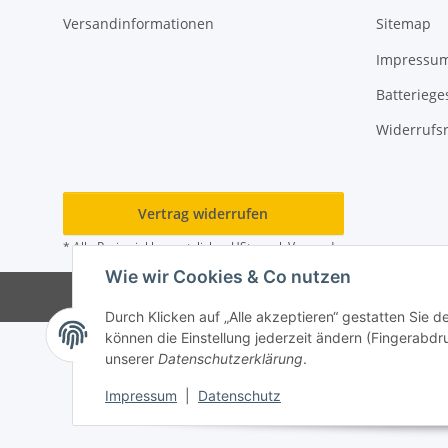
Versandinformationen
Sitemap
Impressu
Batteriege
Widerrufs
Vertrag widerrufen
* Alle Preise inkl. gesetzlicher USt., zzgl.
Versand
Wie wir Cookies & Co nutzen
© 202
Durch Klicken auf „Alle akzeptieren“ gestatten Sie d
können die Einstellung jederzeit ändern (Fingerabdru
unserer
Datenschutzerklärung
.
Impressum
|
Datenschutz