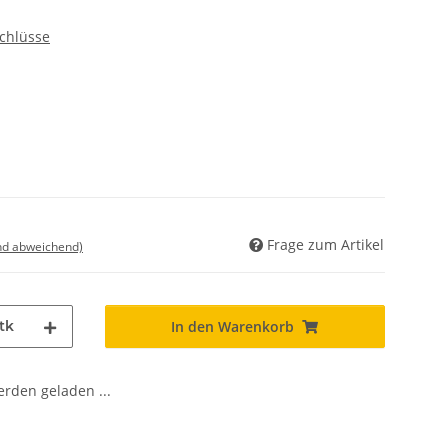
chlüsse
Frage zum Artikel
nd abweichend)
tk
In den Warenkorb
den geladen ...