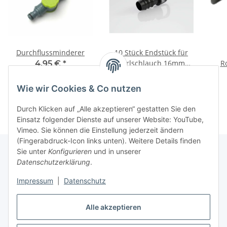
Durchflussminderer
10 Stück Endstück für
Perlschlauch 16mm
R
4,95 €
*
schwarz
4,95 €
*
Wie wir Cookies & Co nutzen
Durch Klicken auf „Alle akzeptieren“ gestatten Sie den
Einsatz folgender Dienste auf unserer Website: YouTube,
Vimeo. Sie können die Einstellung jederzeit ändern
(Fingerabdruck-Icon links unten). Weitere Details finden
Sie unter
Konfigurieren
und in unserer
Datenschutzerklärung
.
Informationen
Impressum
|
Datenschutz
Gesetzliche Informationen
Alle akzeptieren