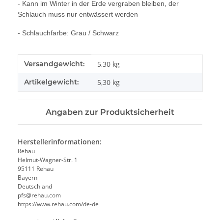
- Kann im Winter in der Erde vergraben bleiben, der
Schlauch muss nur entwässert werden
- Schlauchfarbe: Grau / Schwarz
Produkteigenschaft
Wert
Versandgewicht:
5,30 kg
Artikelgewicht:
5,30
kg
Angaben zur Produktsicherheit
Herstellerinformationen:
Rehau
Helmut-Wagner-Str. 1
95111 Rehau
Bayern
Deutschland
pfs@rehau.com
https://www.rehau.com/de-de