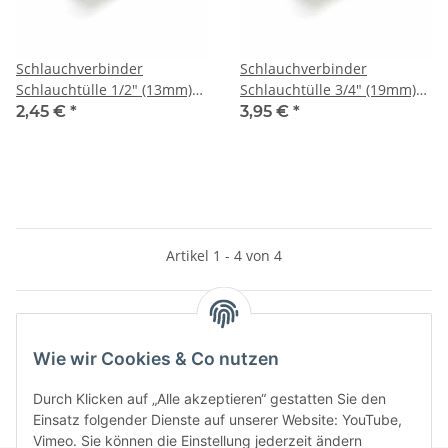
Schlauchverbinder
Schlauchverbinder
Schlauchtülle 1/2" (13mm)
Schlauchtülle 3/4" (19mm)
Messing für Teichschlauch /
Messing für Teichschlauch /
2,45 €
*
3,95 €
*
Gartenschlauch
Gartenschlauch
Artikel 1 - 4 von 4
Kategorien
Wie wir Cookies & Co nutzen
Durch Klicken auf „Alle akzeptieren“ gestatten Sie den
Einsatz folgender Dienste auf unserer Website: YouTube,
Vimeo. Sie können die Einstellung jederzeit ändern