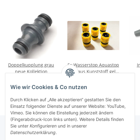
Doppelkupplung grau
5x Wasserstop Aquastop
I
neue Kollektion
1/2" aus Kunststoff gelb
von Rehau
1,75 €
*
4,97 €
*
Wie wir Cookies & Co nutzen
Durch Klicken auf „Alle akzeptieren“ gestatten Sie den
Einsatz folgender Dienste auf unserer Website: YouTube,
Vimeo. Sie können die Einstellung jederzeit ändern
(Fingerabdruck-Icon links unten). Weitere Details finden
Sie unter
Konfigurieren
und in unserer
Datenschutzerklärung
.
Informationen